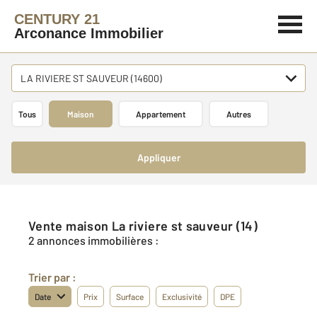
CENTURY 21
Arconance Immobilier
LA RIVIERE ST SAUVEUR (14600)
Tous
Maison
Appartement
Autres
Appliquer
Vente maison La riviere st sauveur (14)
2 annonces immobilières :
Trier par :
Date
Prix
Surface
Exclusivité
DPE