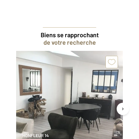
Biens se rapprochant
de votre recherche
HONFLEUR 14
GE