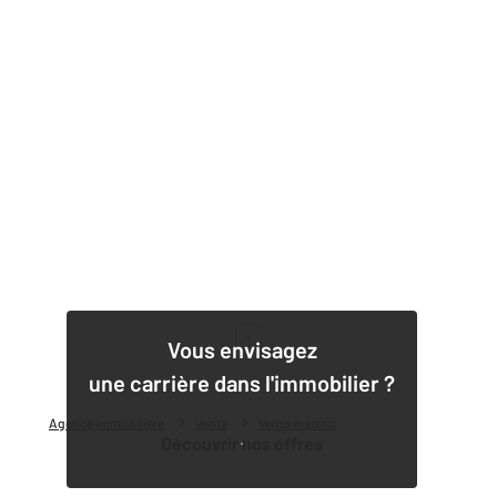
1
Vous envisagez
une carrière dans l'immobilier ?
Agence immobilière
Vente
Vente maison
Découvrir nos offres