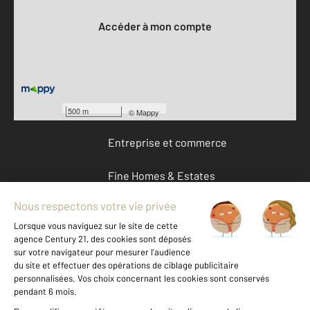
Accéder à mon compte
Offres d'emploi
Devenir franchisé
500 m
©
Mappy
Entreprise et commerce
Fine Homes & Estates
À propos
International
Nous contacter