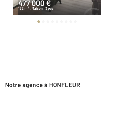
477 000 €
2
2
122 m
, Maison
, 3 pcs
11
Notre agence à HONFLEUR