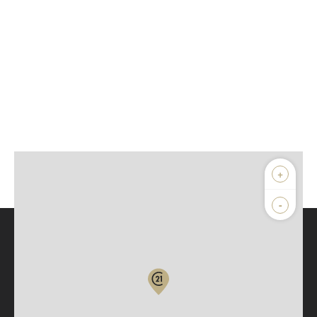
+
-
Parlons de vous, parlons biens
Votre compte :