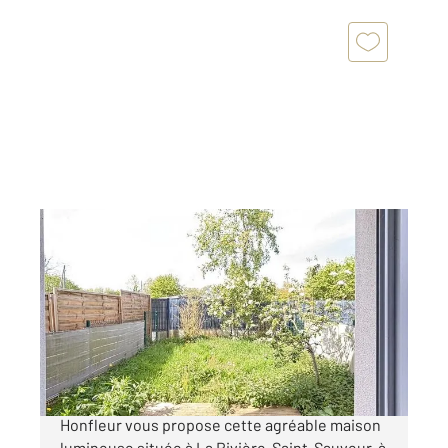
LA RIVIERE ST SAUVEUR 14
2
64 m
, 3 pièces
Ref : 103
Maison à vendre
127 800 €
Votre agence Arconance Immobilier Century 21
Honfleur vous propose cette agréable maison
lumineuse située à La Rivière-Saint-Sauveur, à