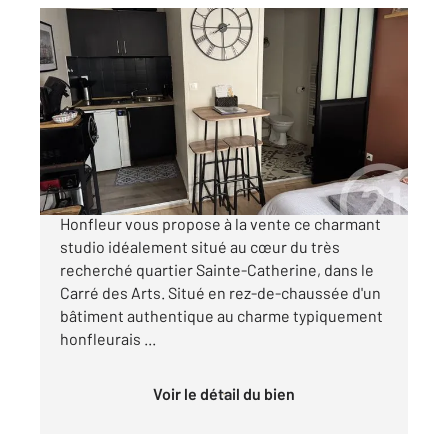
HONFLEUR 14
2
15,80 m
, 1 pièce
Ref : 122
Appartement F1 à vendre
94 000 €
Votre agence Arconance Immobilier Century 21
Honfleur vous propose à la vente ce charmant
studio idéalement situé au cœur du très
recherché quartier Sainte-Catherine, dans le
Carré des Arts. Situé en rez-de-chaussée d'un
bâtiment authentique au charme typiquement
honfleurais ...
Voir le détail du bien