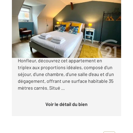
HONFLEUR 14
2
35 m
, 2 pièces
Ref : 82
Appartement F2 à vendre
158 600 €
Dans le charmant quartier Sainte Catherine à
Honfleur, découvrez cet appartement en
triplex aux proportions idéales, composé d'un
séjour, d'une chambre, d'une salle d'eau et d'un
dégagement, offrant une surface habitable 35
mètres carrés. Situé ...
Voir le détail du bien