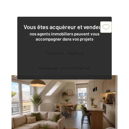
Vous êtes acquéreur et vendeur,
nos agents immobiliers peuvent vous
accompagner dans vos projets
Contacter l'agence
Demander une estimation
HONFLEUR 14
2
52,50 m
, 2 pièces
Ref : 145
Appartement F2 à vendre
170 400 €