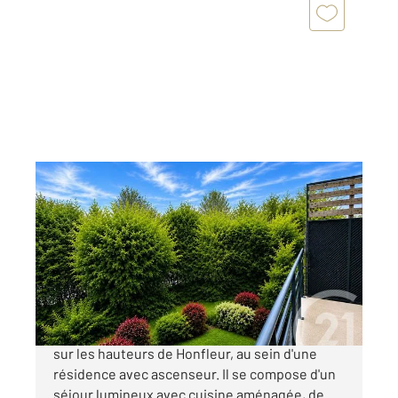
HONFLEUR 14
2
59,25 m
, 3 pièces
Ref : 153
Appartement à vendre
210 000 €
À découvrir rapidement ! Appartement situé
sur les hauteurs de Honfleur, au sein d'une
résidence avec ascenseur. Il se compose d'un
séjour lumineux avec cuisine aménagée, de