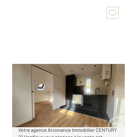
HONFLEUR 14
2
35 m
, 3 pièces
Ref : 116
Appartement à vendre
233 200 €
HONFLEUR QUARTIER SAINTE-CATHERINE
Votre agence Arconance Immobilier CENTURY
21 Honfleur vous propose à la vente cet