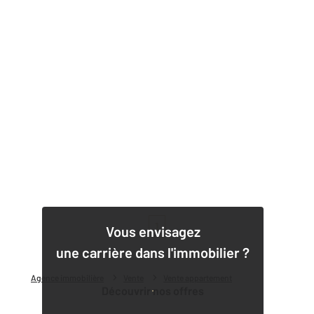
1
Vous envisagez
une carrière dans l'immobilier ?
Agence immobilière
Vente
Vente appartement
Découvrir nos offres