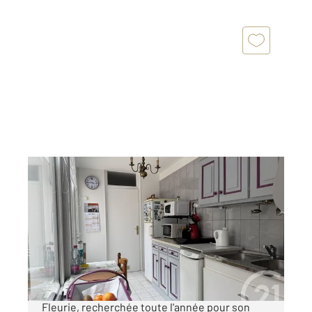
HONFLEUR 14
2
39,46 m
, 2 pièces
Ref : 55
Appartement F2 à vendre
165 000 €
Honfleur - Ville emblématique de la cote
Fleurie, recherchée toute l'année pour son