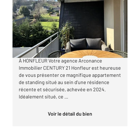
HONFLEUR 14
2
76,26 m
, 4 pièces
Ref : 87
Appartement F4 à vendre
364 000 €
À VENDRE SUPERBE APPARTEMENT 4 PIÈCES
À HONFLEUR Votre agence Arconance
Immobilier CENTURY 21 Honfleur est heureuse
de vous présenter ce magnifique appartement
de standing situé au sein d'une résidence
récente et sécurisée, achevée en 2024.
Idéalement situé, ce ...
Voir le détail du bien