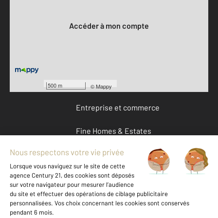
Votre compte :
Accéder à mon compte
Offres d'emploi
Devenir franchisé
500 m
©
Mappy
Entreprise et commerce
Fine Homes & Estates
À propos
International
Nous contacter