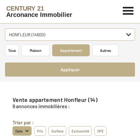
CENTURY 21
Arconance Immobilier
HONFLEUR (14600)
Tous
Maison
Appartement
Autres
Appliquer
Vente appartement Honfleur (14)
9 annonces immobilières :
Trier par :
Date
Prix
Surface
Exclusivité
DPE